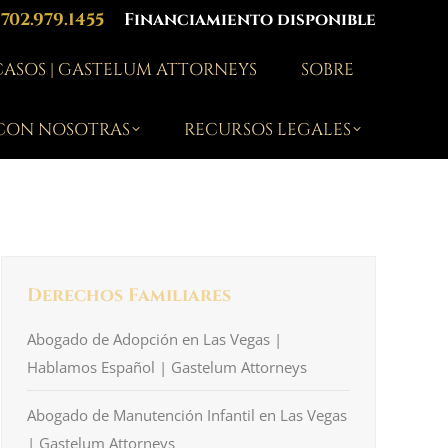
702.979.1455
Financiamiento disponible
 CASOS | GASTELUM ATTORNEYS
SOBRE
CON NOSOTRAS
RECURSOS LEGALES
Derechos Familiares
Abogado de Adopción en Las Vegas |
Hablamos Español | Gastelum Attorneys
Abogado de Manutención Infantil en Las Vegas
| Gastelum Attorneys