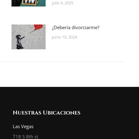
julio 9, 2025
¿Debería divorciarme?
junio 10, 2024
Nuestras Ubicaciones
Las Vegas
718 S 8th st