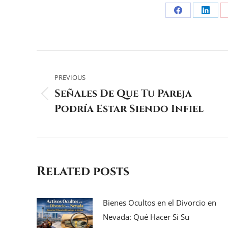
Share
Share
on
on
Facebook
Linke
Post
navigation
PREVIOUS
Señales De Que Tu Pareja
Previous
Podría Estar Siendo Infiel
post:
Related posts
Bienes Ocultos en el Divorcio en
Nevada: Qué Hacer Si Su