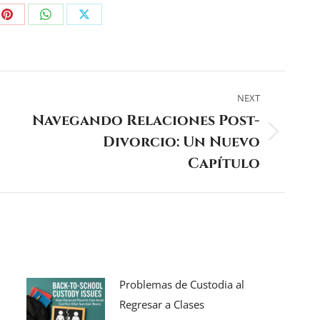
Share
Share
Share
on
on
on
dIn
Pinterest
WhatsApp
X
NEXT
Navegando Relaciones Post-
Divorcio: Un Nuevo
Next
post:
Capítulo
Problemas de Custodia al
Regresar a Clases