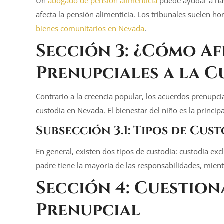
Un
abogado de pensión alimenticia
puede ayudar a na
afecta la pensión alimenticia. Los tribunales suelen ho
bienes comunitarios en Nevada
.
Sección 3: ¿Cómo A
Prenupciales a la
C
Contrario a la creencia popular, los acuerdos prenupc
custodia en Nevada. El bienestar del niño es la princip
Subsección 3.1: Tipos de Cus
En general, existen dos tipos de custodia: custodia exc
padre tiene la mayoría de las responsabilidades, mient
Sección 4: Cuestio
Prenupcial