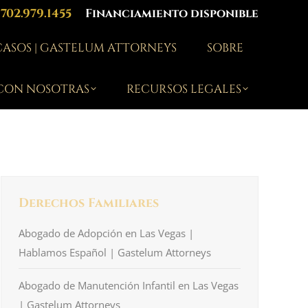
702.979.1455
Financiamiento disponible
 CASOS | GASTELUM ATTORNEYS
SOBRE
CON NOSOTRAS
RECURSOS LEGALES
Derechos Familiares
Abogado de Adopción en Las Vegas |
Hablamos Español | Gastelum Attorneys
Abogado de Manutención Infantil en Las Vegas
| Gastelum Attorneys